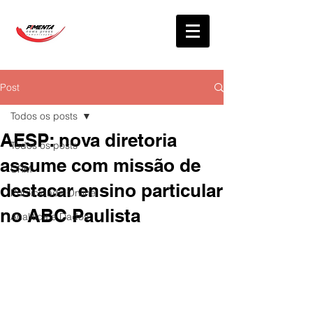
Post
Todos os posts
AESP: nova diretoria
Todos os posts
assume com missão de
CRM
destacar ensino particular
Publicidade Online
no ABC Paulista
Analítica e Dados