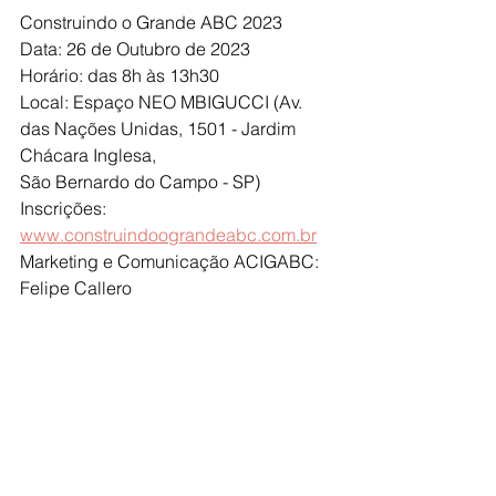
Construindo o Grande ABC 2023
Data: 26 de Outubro de 2023
Horário: das 8h às 13h30
Local: Espaço NEO MBIGUCCI (Av. 
das Nações Unidas, 1501 - Jardim 
Chácara Inglesa,
São Bernardo do Campo - SP)
Inscrições: 
www.construindoograndeabc.com.br
Marketing e Comunicação ACIGABC: 
Felipe Callero
PRECISANDO de uma comunicação 
forte e eficaz ou um trabalho 
específico de marketing digital?
LIGUE
 agora mesmo para 
(11) 94736-
1607
 e ganhe uma consultoria 
GRÁTIS
!