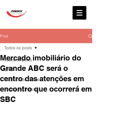
Post
Todos os posts
Mercado imobiliário do
Todos os posts
Grande ABC será o
CRM
centro das atenções em
Publicidade Online
encontro que ocorrerá em
Analítica e Dados
SBC