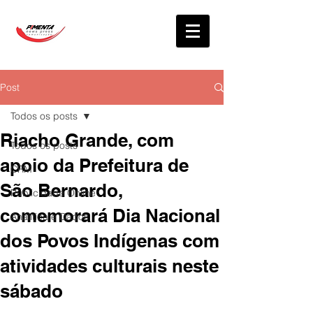
Post
Todos os posts
Riacho Grande, com
Todos os posts
apoio da Prefeitura de
CRM
São Bernardo,
Publicidade Online
comemorará Dia Nacional
Analítica e Dados
dos Povos Indígenas com
atividades culturais neste
sábado