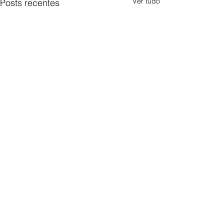
Ver tudo
Posts recentes
Comentários
Escreva um comentário